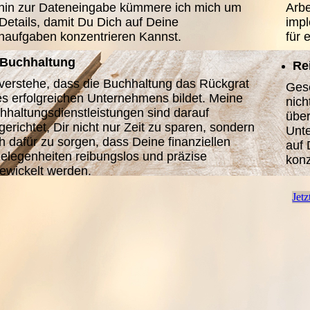
 hin zur Dateneingabe kümmere ich mich um
Arbe
 Details, damit Du Dich auf Deine
impl
naufgaben konzentrieren Kannst.
für 
Buchhaltung
Re
 verstehe, dass die Buchhaltung das Rückgrat
Gesc
es erfolgreichen Unternehmens bildet. Meine
nich
hhaltungsdienstleistungen sind darauf
übe
gerichtet, Dir nicht nur Zeit zu sparen, sondern
Unte
h dafür zu sorgen, dass Deine finanziellen
auf 
elegenheiten reibungslos und präzise
konz
ewickelt werden.
Jetz