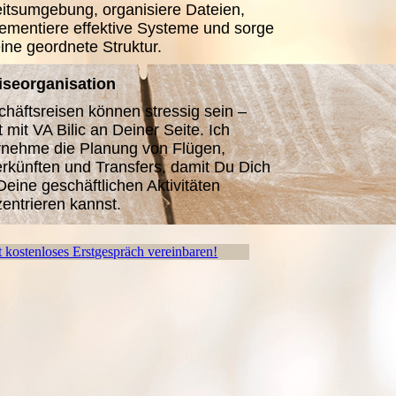
itsumgebung, organisiere Dateien,
ementiere effektive Systeme und sorge
eine geordnete Struktur.
iseorganisation
häftsreisen können stressig sein –
t mit VA Bilic an Deiner Seite. Ich
rnehme die Planung von Flügen,
rkünften und Transfers, damit Du Dich
Deine geschäftlichen Aktivitäten
entrieren kannst.
t kostenloses Erstgespräch vereinbaren!