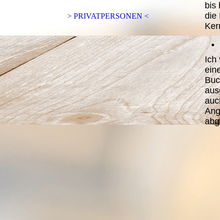
bis
die
> PRIVATPERSONEN <
Ker
Ich
ein
Buc
aus
auc
Ang
abg